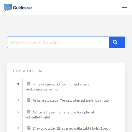
Skip
to
content
Search
Search
for:
HEM & HUSHÅLL
Minska stress och svinn med smart
veckomatsplanering
Få barn att städa: Tre sätt utan att använda mutor
Avfrosta frysen: Smarta tips för optimal
kökseffektivitet
Effektiv guide: Bli av med dålig lukt i kylskåpet